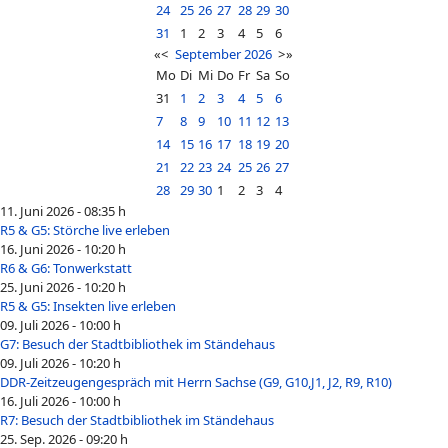
24
25
26
27
28
29
30
31
1
2
3
4
5
6
«
<
September
2026
>
»
Mo
Di
Mi
Do
Fr
Sa
So
31
1
2
3
4
5
6
7
8
9
10
11
12
13
14
15
16
17
18
19
20
21
22
23
24
25
26
27
28
29
30
1
2
3
4
11. Juni 2026 - 08:35 h
R5 & G5: Störche live erleben
16. Juni 2026 - 10:20 h
R6 & G6: Tonwerkstatt
25. Juni 2026 - 10:20 h
R5 & G5: Insekten live erleben
09. Juli 2026 - 10:00 h
G7: Besuch der Stadtbibliothek im Ständehaus
09. Juli 2026 - 10:20 h
DDR-Zeitzeugengespräch mit Herrn Sachse (G9, G10,J1, J2, R9, R10)
16. Juli 2026 - 10:00 h
R7: Besuch der Stadtbibliothek im Ständehaus
25. Sep. 2026 - 09:20 h