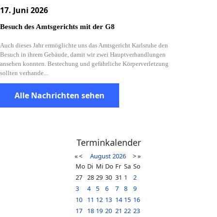
17. Juni 2026
Besuch des Amtsgerichts mit der G8
Auch dieses Jahr ermöglichte uns das Amtsgericht Karlsruhe den
Besuch in ihrem Gebäude, damit wir zwei Hauptverhandlungen
ansehen konnten. Bestechung und gefährliche Körperverletzung
sollten verhande...
Alle Nachrichten sehen
Terminkalender
«
<
August
2026
>
»
Mo
Di
Mi
Do
Fr
Sa
So
27
28
29
30
31
1
2
3
4
5
6
7
8
9
10
11
12
13
14
15
16
17
18
19
20
21
22
23