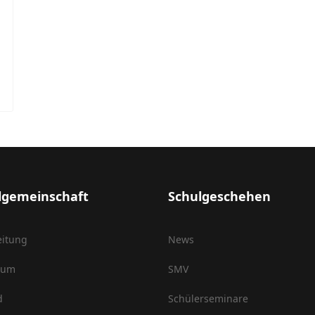
lgemeinschaft
Schulgeschehen
eitung
News
ium
SMV
d
Schülerseminare