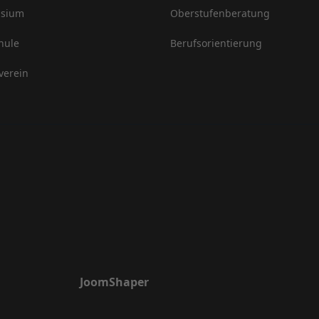
sium
Oberstufenberatung
hule
Berufsorientierung
verein
JoomShaper