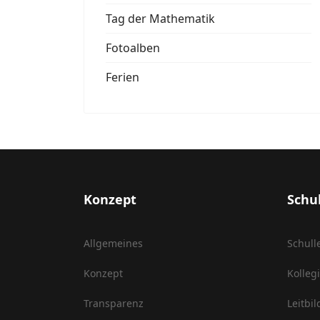
Tag der Mathematik
Fotoalben
Ferien
Konzept
Schu
Allgemeines
Schull
Konzept
Kolleg
Transparenz
Leitbil