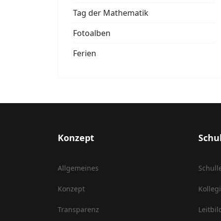
Tag der Mathematik
Fotoalben
Ferien
Konzept
Schu
Allgemeines
Schull
Konzept
Kolleg
Transparenz
Leitbil