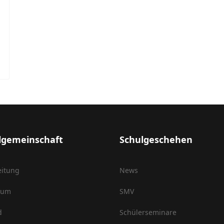
lgemeinschaft
Schulgeschehen
eitung
News
ium
SMV
d
Schülerseminare