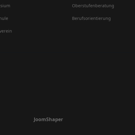
sium
Oberstufenberatung
hule
Berufsorientierung
verein
JoomShaper