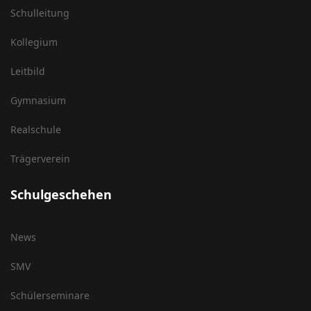
Schulleitung
Kollegium
Leitbild
Gymnasium
Realschule
Trägerverein
Schulgeschehen
News
SMV
Schülerseminare