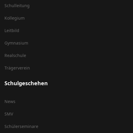
Schulleitung
Kollegium
Leitbild
Gymnasium
Realschule
Trägerverein
Schulgeschehen
News
SMV
Schülerseminare