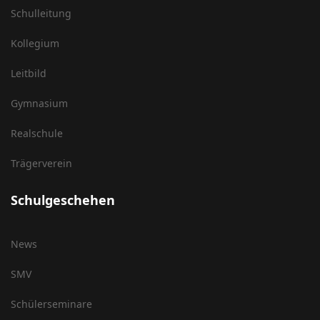
Schulleitung
Kollegium
Leitbild
Gymnasium
Realschule
Trägerverein
Schulgeschehen
News
SMV
Schülerseminare