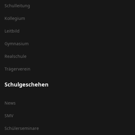
Schulleitung
Kollegium
Leitbild
Gymnasium
Realschule
Trägerverein
Schulgeschehen
News
SMV
Schülerseminare