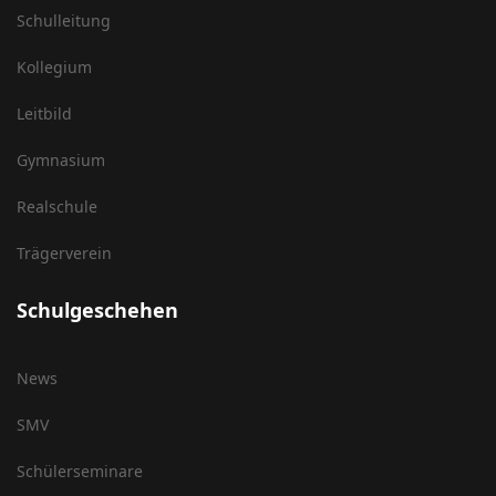
Schulleitung
Kollegium
Leitbild
Gymnasium
Realschule
Trägerverein
Schulgeschehen
News
SMV
Schülerseminare