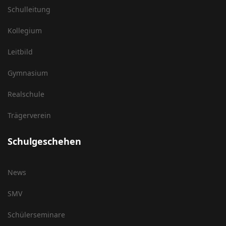
Schulleitung
Kollegium
Leitbild
Gymnasium
Realschule
Trägerverein
Schulgeschehen
News
SMV
Schülerseminare