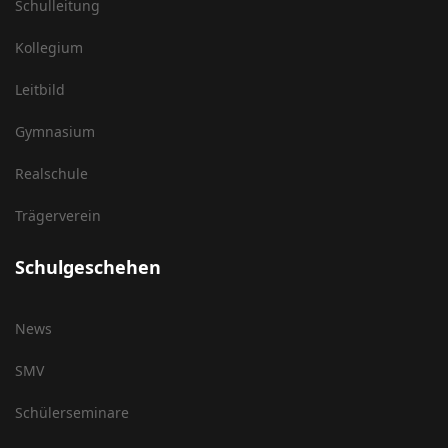
Schulleitung
Kollegium
Leitbild
Gymnasium
Realschule
Trägerverein
Schulgeschehen
News
SMV
Schülerseminare