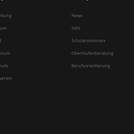
eitung
News
ium
SMV
d
Schülerseminare
sium
Oberstufenberatung
hule
Berufsorientierung
verein