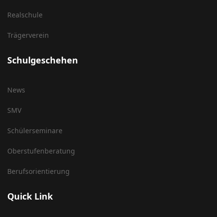
Realschule
Trägerverein
Schulgeschehen
News
SMV
Schülerseminare
Oberstufenberatung
Berufsorientierung
Quick Link