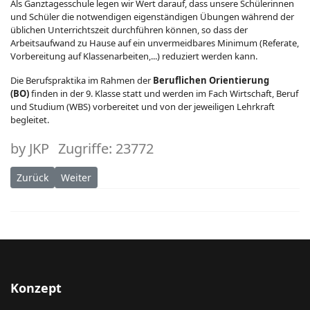
Als Ganztagesschule legen wir Wert darauf, dass unsere Schülerinnen
und Schüler die notwendigen eigenständigen Übungen während der
üblichen Unterrichtszeit durchführen können, so dass der
Arbeitsaufwand zu Hause auf ein unvermeidbares Minimum (Referate,
Vorbereitung auf Klassenarbeiten,...) reduziert werden kann.
Die Berufspraktika im Rahmen der
Beruflichen Orientierung
(BO)
finden in der 9. Klasse statt und werden im Fach Wirtschaft, Beruf
und Studium (WBS) vorbereitet und von der jeweiligen Lehrkraft
begleitet.
by
JKP
Zugriffe: 23772
Vorheriger Beitrag: Realschule
Nächster Beitrag: Trägerverein
Zurück
Weiter
Konzept