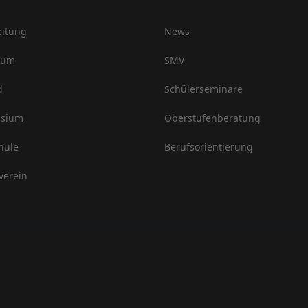
eitung
News
ium
SMV
d
Schülerseminare
sium
Oberstufenberatung
hule
Berufsorientierung
verein