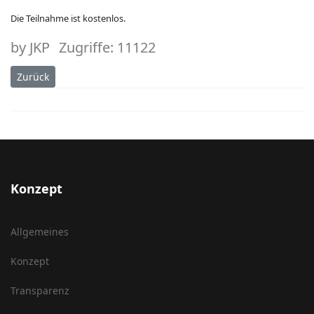
Die Teilnahme ist kostenlos.
by
JKP
Zugriffe: 11122
Vorheriger Beitrag: Berufsorientierung
Zurück
Konzept
Allgemeines
Konzept
Transparenz