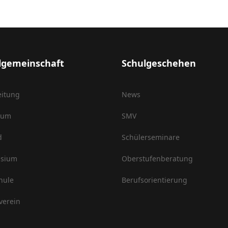
lgemeinschaft
Schulgeschehen
eitung
News
ium
SMV
d
Schülerseminare
sium
Oberstufenberatung
hule
Berufsorientierung
verein