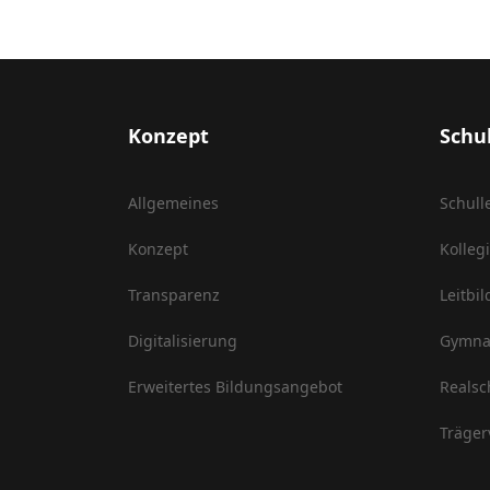
Konzept
Schu
Allgemeines
Schull
Konzept
Kolleg
Transparenz
Leitbil
Digitalisierung
Gymna
Erweitertes Bildungsangebot
Realsc
Träger