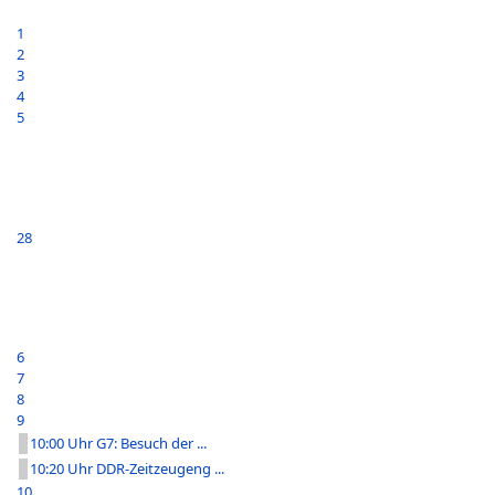
1
2
3
4
5
28
6
7
8
9
10:00 Uhr G7: Besuch der ...
10:20 Uhr DDR-Zeitzeugeng ...
10