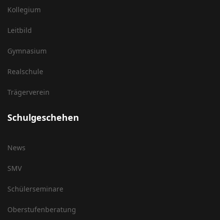
Kollegium
Leitbild
Gymnasium
Realschule
Trägerverein
Schulgeschehen
News
SMV
Schülerseminare
Oberstufenberatung